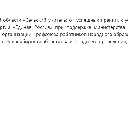
й области «Сельский учитель: от успешных практик к 
ртии «Единая Россия» при поддержке министерства
 организации Профсоюза работников народного образов
ль Новосибирской области» за все годы его проведения, 
равительстве региона в рамках ХХIII съезда работни
 Новосибирской области Андрей Травников.
то в течение двух последних лет, благодаря нацпро
кол и их материальную базу. Дополнительные возможн
хнопарки «Кванториумы», обновленное методическое со
таир», у которого появились мобильные комплексы. В 
льские учителя активно используют предоставленны
го региона, но и за его пределами, порой «давая 