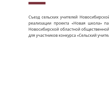
Съезд сельских учителей Новосибирско
реализации проекта «Новая школа» па
Новосибирской областной общественной
для участников конкурса «Сельский учите
Мероприятие состоялось 24 августа в П
Участников поприветствовал Губернатор
Губернатор обратил внимание на то, ч
существенно обновить инфраструктуру ш
центры образования «Точка роста», те
возможности регионального центра «Аль
патриотический центр «Авангард».
Андрей Травников подчеркнул, что се
результаты не только на уровне наше
Новосибирска».