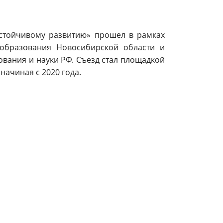
устойчивому развитию» прошел в рамках
 образования Новосибирской области и
ания и науки РФ. Съезд стал площадкой
начиная с 2020 года.
ков образования Новосибирской области.
ектам и областным программам, удалось
ости педагогам дала цифровизация школ,
провождение. Кроме этого, расширяются
следующем году заработает региональный
е возможности, демонстрируя успешные
фору даже некоторым городским школам